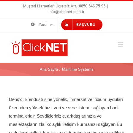
Skip
Müşteri Hizmetleri Ücretsiz Ara :
0850 346 75 93
|
info@clicknet.com.tr
to
content
Yardım
BAŞVURU
Ana Sayfa
/
Maritime Systems
Denizcilik endüstrisine yönelik, inmarsat ve iridium uyduları
üzerinden yüksek hızlı veri ve ses sistemi sağlayan bant
terminalleridir. Sevdiklerinizle, arkdaşlarınızla ve
meslektaşlarınızla kolaylık iletişim kurmanızı sağlayan Bu
uydu terminalleri, karasal bazlı terminallere benzer özellikler