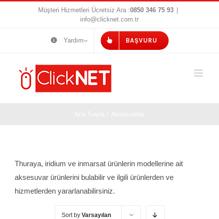
Skip
Müşteri Hizmetleri Ücretsiz Ara :
0850 346 75 93
|
info@clicknet.com.tr
to
content
Yardım
BAŞVURU
Ana Sayfa
/
Aksesuarlar
Thuraya, iridium ve inmarsat ürünlerin modellerine ait
aksesuvar ürünlerini bulabilir ve ilgili ürünlerden ve
hizmetlerden yararlanabilirsiniz.
Sort by
Varsayılan